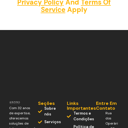
Privacy Policy
And
Terms Of
Service
Apply
Seções
Links
Entre Em
Importantes
Contato
Com 32 anos
Sobre
Termos e
Rua
de expertise,
nós
dos
oferecemos
Condições
Serviços
Operári
soluções de
Política de