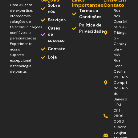
Importantes
Contato
Com 32 anos
Sobre
de expertise,
Termos e
Rua
nós
oferecemos
dos
Condições
Serviços
soluções de
Operári
Política de
telecomunicações
os, 29 -
Cases
Privacidade
confiáveis e
Triângul
de
personalizadas.
o -
sucesso
Experimente
Carang
Contato
nosso
ola -
suporte
MG
Loja
excepcional
Rua
e tecnologia
Dona
de ponta.
Cecília,
29 - Rio
Compri
do - Rio
de
Janeiro
- RJ
(21)
2509-
0590
supervi
sor@ar
tell.com