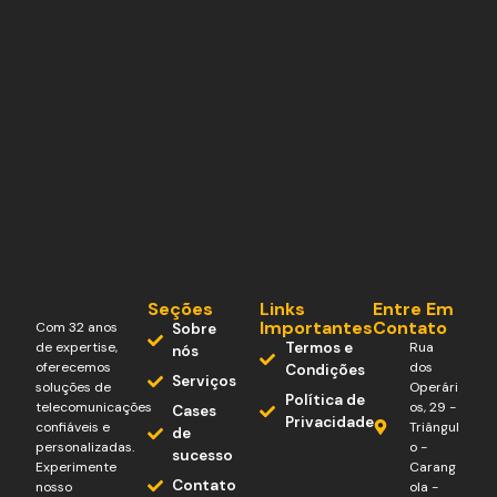
Seções
Links
Entre Em
Importantes
Contato
Com 32 anos
Sobre
de expertise,
Termos e
Rua
nós
oferecemos
dos
Condições
Serviços
soluções de
Operári
Política de
telecomunicações
os, 29 -
Cases
Privacidade
confiáveis e
Triângul
de
personalizadas.
o -
sucesso
Experimente
Carang
Contato
nosso
ola -