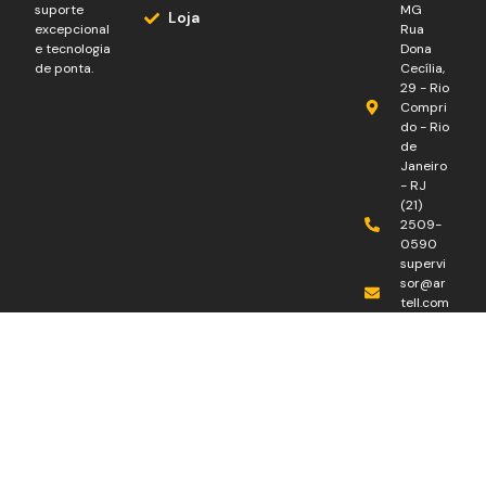
suporte
MG
Loja
excepcional
Rua
e tecnologia
Dona
de ponta.
Cecília,
29 - Rio
Compri
do - Rio
de
Janeiro
- RJ
(21)
2509-
0590
supervi
sor@ar
tell.com
.br
68.568.
021/00
01-41
Redes
sociais :