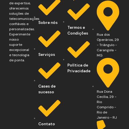
de expertise,
oferecemos
soluções de
telecomunicações
Sobre nós
confiáveis e
Termos e
personalizadas.
Condições
Experimente
Rua dos
nosso
Operários, 29
suporte
- Triângulo -
excepcional
Carangola -
Serviços
e tecnologia
MG
de ponta.
Política de
Privacidade
Cases de
Rua Dona
sucesso
Cecília, 29 -
Rio
Comprido -
Rio de
Janeiro - RJ
Contato