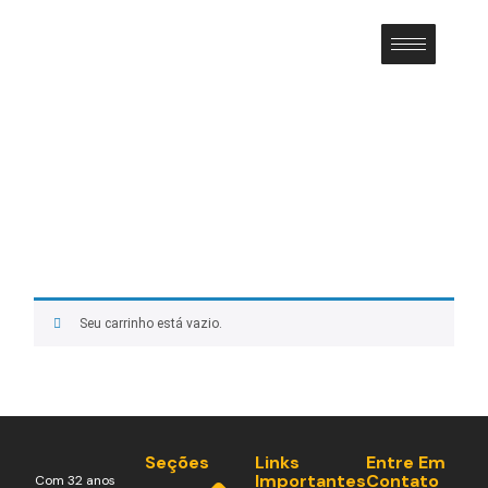
Cart
Seu carrinho está vazio.
Seções
Links
Entre Em
Importantes
Contato
Com 32 anos