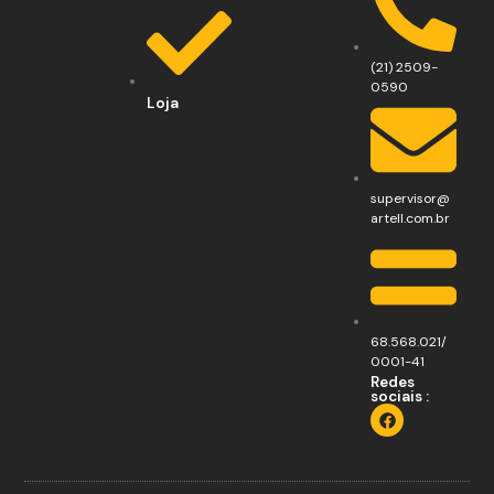
(21) 2509-
0590
Loja
supervisor@
artell.com.br
68.568.021/
0001-41
Redes
sociais :